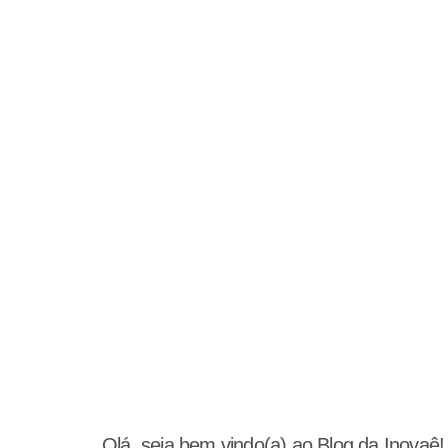
Olá, seja bem vindo(a) ao Blog da Inovaê!