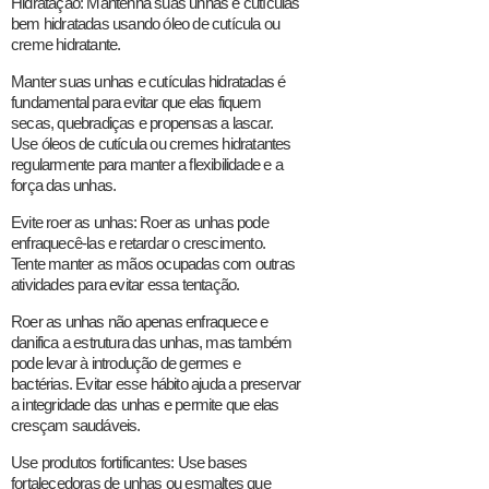
Hidratação: Mantenha suas unhas e cutículas
bem hidratadas usando óleo de cutícula ou
creme hidratante.
Manter suas unhas e cutículas hidratadas é
fundamental para evitar que elas fiquem
secas, quebradiças e propensas a lascar.
Use óleos de cutícula ou cremes hidratantes
regularmente para manter a flexibilidade e a
força das unhas.
Evite roer as unhas: Roer as unhas pode
enfraquecê-las e retardar o crescimento.
Tente manter as mãos ocupadas com outras
atividades para evitar essa tentação.
Roer as unhas não apenas enfraquece e
danifica a estrutura das unhas, mas também
pode levar à introdução de germes e
bactérias. Evitar esse hábito ajuda a preservar
a integridade das unhas e permite que elas
cresçam saudáveis.
Use produtos fortificantes: Use bases
fortalecedoras de unhas ou esmaltes que