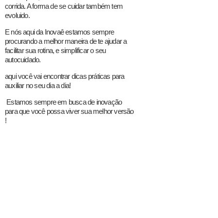
corrida. A forma de se cuidar também tem
evoluido.
E nós aqui da Inovaê estamos sempre
procurando a melhor maneira de te ajudar a
facilitar sua rotina, e simplificar o seu
autocuidado.
aqui você vai encontrar dicas práticas para
auxiliar no seu dia a dia!
Estamos sempre em busca de inovação
para que você possa viver sua melhor versão
!